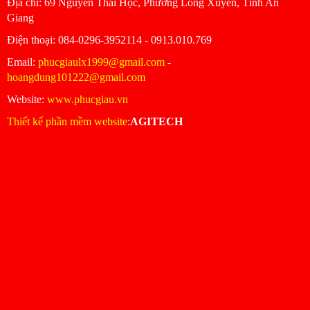
Ðịa chỉ: 69 Nguyễn Thái Học, Phường Long Xuyên, Tỉnh An
Giang
Ðiện thoại: 084-0296-3952114 - 0913.010.769
Email:
phucgiaulx1999@gmail.com
-
hoangdung101222@gmail.com
Website:
www.phucgiau.vn
Thiết kế phần mềm website
:
AGITECH