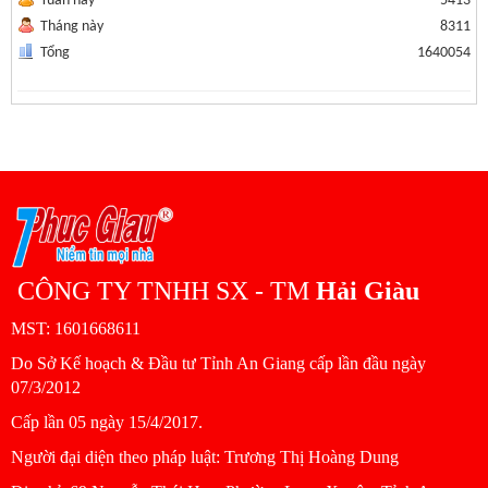
Tuần này
5413
Tháng này
8311
Tổng
1640054
CÔNG TY TNHH SX - TM
Hải Giàu
MST: 1601668611
Do Sở Kế hoạch & Đầu tư Tỉnh An Giang cấp lần đầu ngày
07/3/2012
Cấp lần 05 ngày 15/4/2017.
Người đại diện theo pháp luật: Trương Thị Hoàng Dung