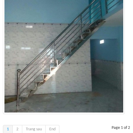
Page 1 of 2
1
2
Trang sau
End