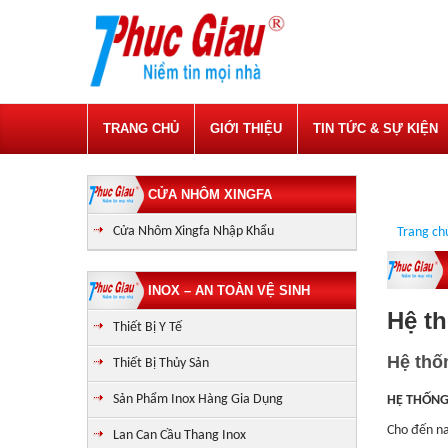
TRANG CHỦ
GIỚI THIỆU
TIN TỨC & SỰ KIỆN
CỬA NHÔM XINGFA
Cửa Nhôm Xingfa Nhập Khẩu
Trang ch
INOX – AN TOÀN VỆ SINH
Hệ t
Thiết Bị Y Tế
Hệ thố
Thiết Bị Thủy Sản
Sản Phẩm Inox Hàng Gia Dụng
HỆ THỐNG
Cho đến na
Lan Can Cầu Thang Inox