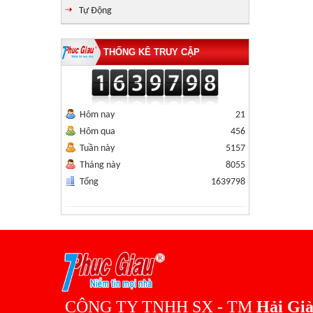
Tự Động
THỐNG KÊ TRUY CẬP
Hôm nay
21
Hôm qua
456
Tuần này
5157
Tháng này
8055
Tổng
1639798
CÔNG TY TNHH SX - TM
Hải Gi