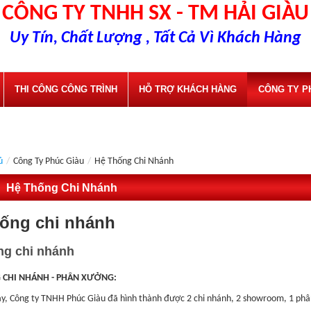
CÔNG TY TNHH SX - TM HẢI GIÀU
Uy Tín, Chất Lượng , Tất Cả Vì Khách Hàng
THI CÔNG CÔNG TRÌNH
HỖ TRỢ KHÁCH HÀNG
CÔNG TY P
ủ
/
Công Ty Phúc Giàu
/
Hệ Thống Chi Nhánh
Hệ Thống Chi Nhánh
hống chi nhánh
ng chi nhánh
 CHI NHÁNH - PHÂN XƯỞNG:
y, Công ty TNHH Phúc Giàu đã hình thành được 2 chi nhánh, 2 showroom, 1 phâ