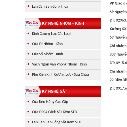
VP Giao dị
Lan Can Ban Công Inox
69 Nguyễn 
ĐT: 0296
KỸ NGHỆ NHÔM – KÍNH
Xưởng SX:
Kính Cường Lực Các Loại
69 Nguyễn 
Cửa Đi Nhôm - Kính
Chi nhánh
Cửa Sổ Nhôm - Kính
389 Nguyễn
ĐT: 0918.6
Vách Ngăn Văn Phòng Nhôm - Kính
Chi nhánh
Phụ Kiện Kính Cường Lực - Sửa Chữa
22 Điện Bi
ĐT: 0917.
KỸ NGHỆ SẮT
Cửa Kéo Hàng Cao Cấp
Cửa Đi 04 Cánh Sắt Kẽm STĐ
Lan Can Ban Công Sắt Kẽm STĐ