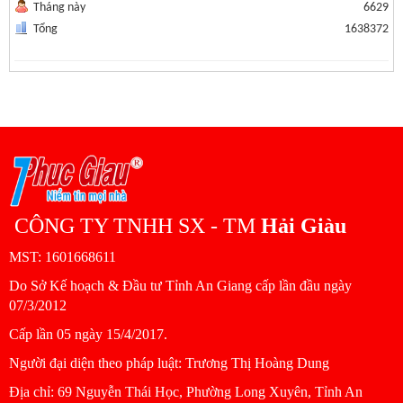
Tháng này
6629
Tổng
1638372
CÔNG TY TNHH SX - TM
Hải Giàu
MST: 1601668611
Do Sở Kế hoạch & Đầu tư Tỉnh An Giang cấp lần đầu ngày
07/3/2012
Cấp lần 05 ngày 15/4/2017.
Người đại diện theo pháp luật: Trương Thị Hoàng Dung
Ðịa chỉ: 69 Nguyễn Thái Học, Phường Long Xuyên, Tỉnh An