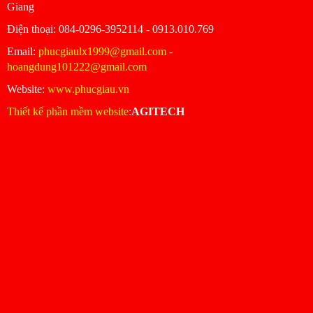
Giang
Ðiện thoại: 084-0296-3952114 - 0913.010.769
Email:
phucgiaulx1999@gmail.com
-
hoangdung101222@gmail.com
Website:
www.phucgiau.vn
Thiết kế phần mềm website
:
AGITECH