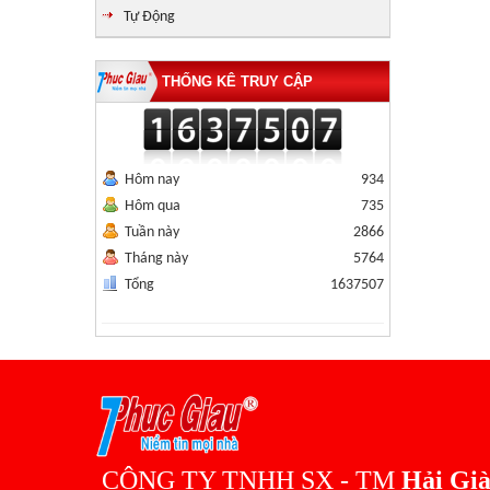
Tự Động
THỐNG KÊ TRUY CẬP
Hôm nay
934
Hôm qua
735
Tuần này
2866
Tháng này
5764
Tổng
1637507
CÔNG TY TNHH SX - TM
Hải Gi