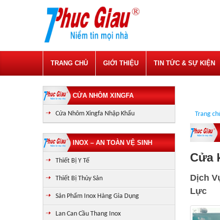
TRANG CHỦ
GIỚI THIỆU
TIN TỨC & SỰ KIỆN
CỬA NHÔM XINGFA
Cửa Nhôm Xingfa Nhập Khẩu
Trang ch
INOX – AN TOÀN VỆ SINH
Cửa 
Thiết Bị Y Tế
Dịch V
Thiết Bị Thủy Sản
Lực
Sản Phẩm Inox Hàng Gia Dụng
Lan Can Cầu Thang Inox