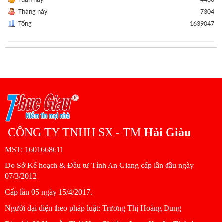
Tuần này
4406
Tháng này
7304
Tổng
1639047
CÔNG TY TNHH SX - TM
Hải Giàu
MST: 1601668611
Do Sở Kế hoạch & Đầu tư Tỉnh An Giang cấp lần đầu ngày
07/3/2012
Cấp lần 05 ngày 15/4/2017.
Người đại diện theo pháp luật: Trương Thị Hoàng Dung