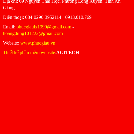
Ðịa chỉ: 69 Nguyễn Thái Học, Phường Long Xuyên, Tỉnh An
Giang
Ðiện thoại: 084-0296-3952114 - 0913.010.769
Email:
phucgiaulx1999@gmail.com
-
hoangdung101222@gmail.com
Website:
www.phucgiau.vn
Thiết kế phần mềm website
:
AGITECH