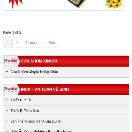
Page 1 of 2
1
2
Trang sau
End
CỬA NHÔM XINGFA
Cửa Nhôm Xingfa Nhập Khẩu
INOX – AN TOÀN VỆ SINH
Thiết Bị Y Tế
Thiết Bị Thủy Sản
Sản Phẩm Inox Hàng Gia Dụng
Bếp Ăn Công Nghiệp - Bếp Nhà Hàng