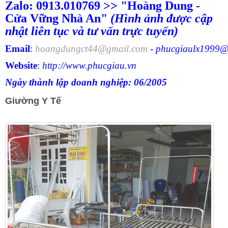
Zalo: 0913.010769 >> "Hoàng Dung -
Cửa Vững Nhà An"
(Hình ảnh được cập
nhật liên tục và tư vấn trực tuyến)
Email
:
hoangdungct44@gmail.com
-
phucgiaulx1999@
Website
:
http://www.phucgiau.vn
Ngày thành lập doanh nghiệp: 06/2005
Giường Y Tế