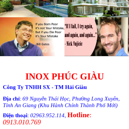
© Free
Joomla! 3 Modules
- by
VinaGecko.com
INOX PHÚC GIÀU
Công Ty TNHH SX - TM Hải Giàu
Ðịa chỉ
:
69 Nguyễn Thái Học, Phường Long Xuyên,
Tỉnh An Giang (Khu Hành Chính Thành Phố Mới)
Hotline
:
Ðiện thoại
:
02963.952.114
,
0913.010.769