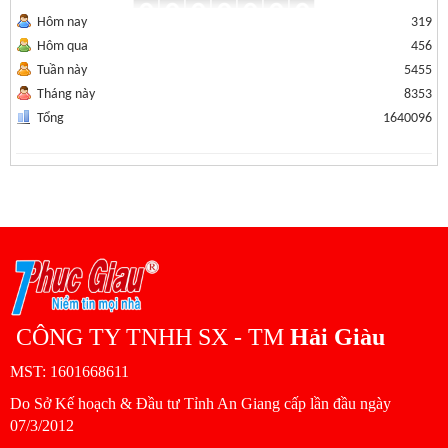
Hôm nay
319
Hôm qua
456
Tuần này
5455
Tháng này
8353
Tổng
1640096
CÔNG TY TNHH SX - TM
Hải Giàu
MST: 1601668611
Do Sở Kế hoạch & Đầu tư Tỉnh An Giang cấp lần đầu ngày
07/3/2012